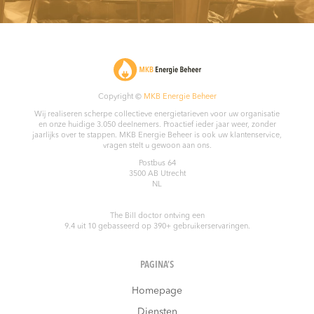
Copyright ©
MKB Energie Beheer
Wij realiseren scherpe collectieve energietarieven voor uw organisatie
en onze huidige 3.050 deelnemers. Proactief ieder jaar weer, zonder
jaarlijks over te stappen. MKB Energie Beheer is ook uw klantenservice,
vragen stelt u gewoon aan ons.
Postbus 64
3500 AB
Utrecht
NL
The Bill doctor
ontving een
9.4
uit
10
gebasseerd op
390
+ gebruikerservaringen.
PAGINA’S
Homepage
Diensten