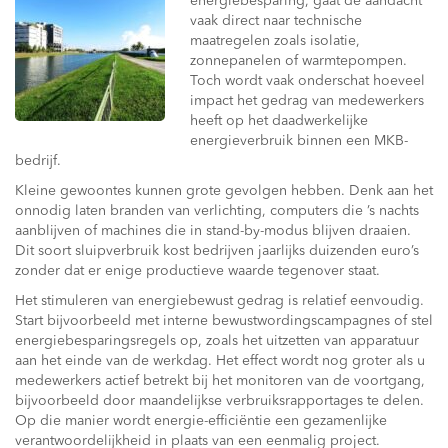
energiebesparing, gaat de aandacht
vaak direct naar technische
maatregelen zoals isolatie,
zonnepanelen of warmtepompen.
Toch wordt vaak onderschat hoeveel
impact het gedrag van medewerkers
heeft op het daadwerkelijke
energieverbruik binnen een MKB-
bedrijf.
Kleine gewoontes kunnen grote gevolgen hebben. Denk aan het
onnodig laten branden van verlichting, computers die ’s nachts
aanblijven of machines die in stand-by-modus blijven draaien.
Dit soort sluipverbruik kost bedrijven jaarlijks duizenden euro’s
zonder dat er enige productieve waarde tegenover staat.
Het stimuleren van energiebewust gedrag is relatief eenvoudig.
Start bijvoorbeeld met interne bewustwordingscampagnes of stel
energiebesparingsregels op, zoals het uitzetten van apparatuur
aan het einde van de werkdag. Het effect wordt nog groter als u
medewerkers actief betrekt bij het monitoren van de voortgang,
bijvoorbeeld door maandelijkse verbruiksrapportages te delen.
Op die manier wordt energie-efficiëntie een gezamenlijke
verantwoordelijkheid in plaats van een eenmalig project.