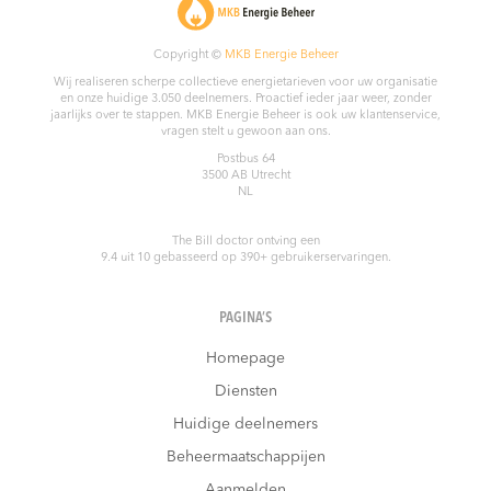
Copyright ©
MKB Energie Beheer
Wij realiseren scherpe collectieve energietarieven voor uw organisatie
en onze huidige 3.050 deelnemers. Proactief ieder jaar weer, zonder
jaarlijks over te stappen. MKB Energie Beheer is ook uw klantenservice,
vragen stelt u gewoon aan ons.
Postbus 64
3500 AB
Utrecht
NL
The Bill doctor
ontving een
9.4
uit
10
gebasseerd op
390
+ gebruikerservaringen.
PAGINA’S
Homepage
Diensten
Huidige deelnemers
Beheermaatschappijen
Aanmelden