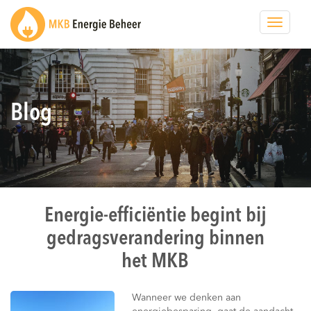
Toggle
navigat
Blog
Energie-efficiëntie begint bij
gedragsverandering binnen
het MKB
Wanneer we denken aan