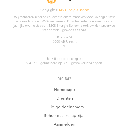
Copyright ©
MKB Energie Beheer
Wij realiseren scherpe collectieve energietarieven voor uw organisatie
en onze huidige 3.050 deelnemers. Proactief ieder jaar weer, zonder
jaarlijks over te stappen. MKB Energie Beheer is ook uw klantenservice,
vragen stelt u gewoon aan ons.
Postbus 64
3500 AB
Utrecht
NL
The Bill doctor
ontving een
9.4
uit
10
gebasseerd op
390
+ gebruikerservaringen.
PAGINA’S
Homepage
Diensten
Huidige deelnemers
Beheermaatschappijen
Aanmelden