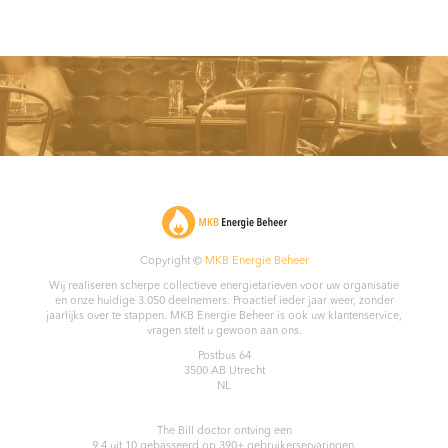
Copyright ©
MKB Energie Beheer
Wij realiseren scherpe collectieve energietarieven voor uw organisatie
en onze huidige 3.050 deelnemers. Proactief ieder jaar weer, zonder
jaarlijks over te stappen. MKB Energie Beheer is ook uw klantenservice,
vragen stelt u gewoon aan ons.
Postbus 64
3500 AB
Utrecht
NL
The Bill doctor
ontving een
9.4
uit
10
gebasseerd op
390
+ gebruikerservaringen.