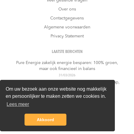
Veel gestelde vragen
Over ons
Contactgegevens
Algemene voorwaarden
Privacy Statement
LAATSTE BERICHTEN
Pure Energie zakelijk energie besparen: 100% groen,
maar ook financieel in balans
31/03/2026
Budget Energie zakelijk energie besparen: lage instap,
maar is het contract nog steeds passend?
Om uw bezoek aan onze website nog makkelijk
31/03/2026
en persoonlijker te maken zetten we cookies in.
Greenchoice zakelijk energie besparen: duurzame
Lees meer
energie laten renderen voor het MKB
24/03/2026
Akkoord