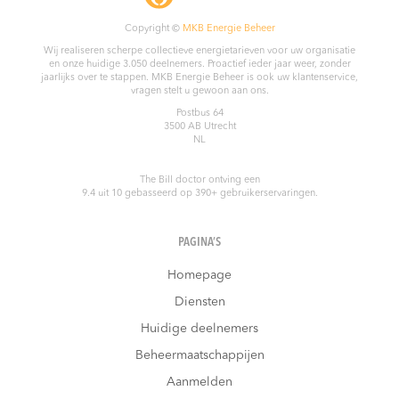
Copyright ©
MKB Energie Beheer
Wij realiseren scherpe collectieve energietarieven voor uw organisatie
en onze huidige 3.050 deelnemers. Proactief ieder jaar weer, zonder
jaarlijks over te stappen. MKB Energie Beheer is ook uw klantenservice,
vragen stelt u gewoon aan ons.
Postbus 64
3500 AB
Utrecht
NL
The Bill doctor
ontving een
9.4
uit
10
gebasseerd op
390
+ gebruikerservaringen.
PAGINA’S
Homepage
Diensten
Huidige deelnemers
Beheermaatschappijen
Aanmelden