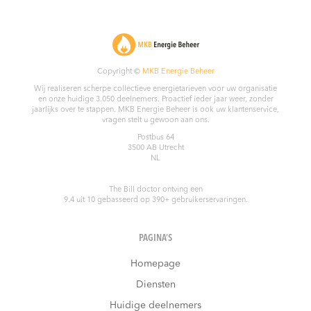
Copyright ©
MKB Energie Beheer
Wij realiseren scherpe collectieve energietarieven voor uw organisatie
en onze huidige 3.050 deelnemers. Proactief ieder jaar weer, zonder
jaarlijks over te stappen. MKB Energie Beheer is ook uw klantenservice,
vragen stelt u gewoon aan ons.
Postbus 64
3500 AB
Utrecht
NL
The Bill doctor
ontving een
9.4
uit
10
gebasseerd op
390
+ gebruikerservaringen.
PAGINA’S
Homepage
Diensten
Huidige deelnemers